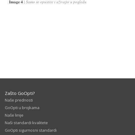
Image 4
Samo se opustite i uživajte u pogledu
Zašto GoOpti?
Naše prednosti
GoOpti u brojkama
Naše linije
Naši standardi kvalitete
GoOpti sigurnosni standardi