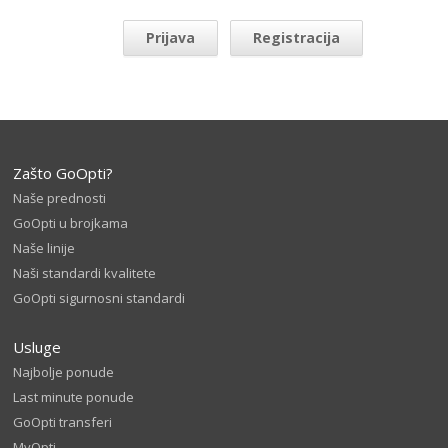
Prijava
Registracija
Zašto GoOpti?
Naše prednosti
GoOpti u brojkama
Naše linije
Naši standardi kvalitete
GoOpti sigurnosni standardi
Usluge
Najbolje ponude
Last minute ponude
GoOpti transferi
MyOpti