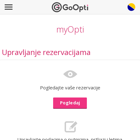
myOpti
Upravljanje rezervacijama
Pogledajte vaše rezervacije
Pogledaj
Upravljajte podacima o putnicima, prtljazi i letima.