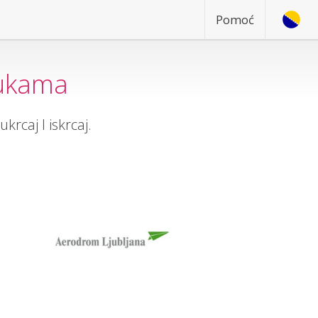
Pomoć
lukama
krcaj I iskrcaj.