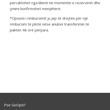
përcaktohet nga klienti në momentin e rezervimit dhe
çmimi konfirmohet menjëherë.
*Opsioni i rimbursimit ju jep të drejtën për një
rimbursim të plotë nëse anuloni transferimin të
paktën 48 orë përpara.
Pse GoOpti?