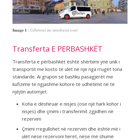
Image 1
Udhëtoni me minibusin tonë
Transferta E PERBASHKËT
Transferta e përbashkët është shërbimi ynë unik i
transportit me kosto të ulët në një nga rrugët tona
standarde. Ai grupon së bashku pasagjerët me
kufizime të ngjashme kohore të udhëtimit në të
njëjtin automjet.
Koha e dëshiruar e nisjes (ose një hark kohor i
nisjes) dhe çmimi i transferimit zgjidhen në
rezervim
Çmimi rregullohet në rezervim dhe është më i
ulët nëse rezervoni herët, nëse më shumë