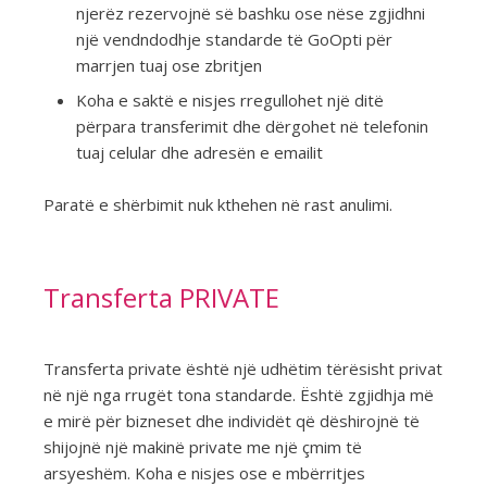
njerëz rezervojnë së bashku ose nëse zgjidhni
një vendndodhje standarde të GoOpti për
marrjen tuaj ose zbritjen
Koha e saktë e nisjes rregullohet një ditë
përpara transferimit dhe dërgohet në telefonin
tuaj celular dhe adresën e emailit
Paratë e shërbimit nuk kthehen në rast anulimi.
Transferta PRIVATE
Transferta private është një udhëtim tërësisht privat
në një nga rrugët tona standarde. Është zgjidhja më
e mirë për bizneset dhe individët që dëshirojnë të
shijojnë një makinë private me një çmim të
arsyeshëm. Koha e nisjes ose e mbërritjes