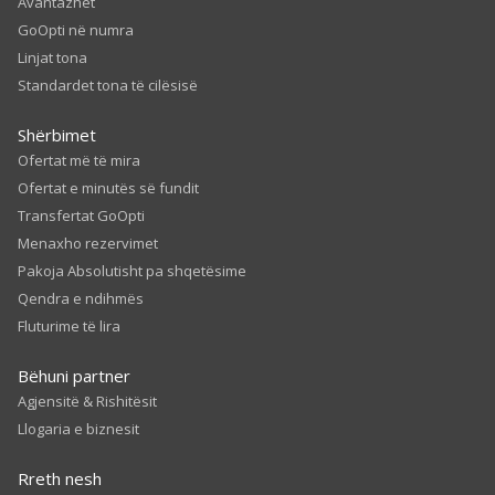
Avantazhet
GoOpti në numra
Linjat tona
Standardet tona të cilësisë
Shërbimet
Ofertat më të mira
Ofertat e minutës së fundit
Transfertat GoOpti
Menaxho rezervimet
Pakoja Absolutisht pa shqetësime
Qendra e ndihmës
Fluturime të lira
Bëhuni partner
Agjensitë & Rishitësit
Llogaria e biznesit
Rreth nesh