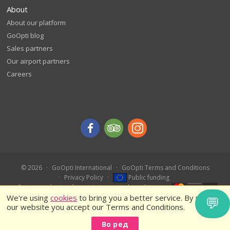
About
About our platform
GoOpti blog
Sales partners
Our airport partners
Careers
© 2026
GoOpti International
GoOpti Terms and Conditions
Privacy Policy
Public funding
Rate us and get a discount - terms and conditions
We're using
cookies
to bring you a better service. By using
💬
our website you accept our Terms and Conditions.
Во ред