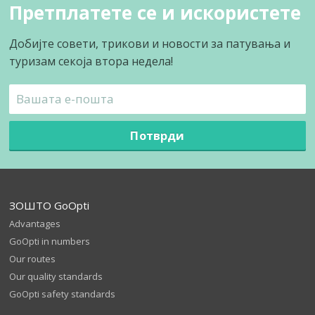
Претплатете се и искористете
Добијте совети, трикови и новости за патувања и
туризам секоја втора недела!
Потврди
ЗОШТО GoOpti
Advantages
GoOpti in numbers
Our routes
Our quality standards
GoOpti safety standards