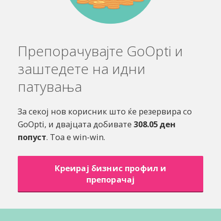
Препорачувајте GoOpti и
заштедете на идни
патувања
За секој нов корисник што ќе резервира со
GoOpti, и двајцата добивате
308.05 ден
попуст
. Тоа е win-win.
Креирај бизнис профил и
препорачај