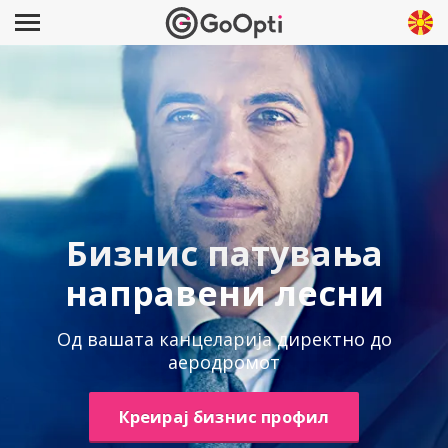
Бизнис патувања
направени лесни
Од вашата канцеларија директно до
аеродромот
Креирај бизнис профил