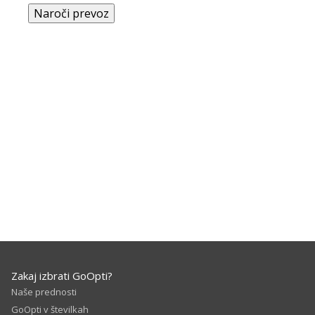
Naroči prevoz
Zakaj izbrati GoOpti?
Naše prednosti
GoOpti v številkah