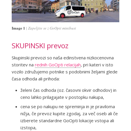
Image 1
Zapeljite se z GoOpti minibusi
SKUPINSKI prevoz
Skupinski prevozi so naša edinstvena nizkocenovna
storitev na
rednih GoOpti relacijah
, pri kateri v isto
vozilo združujemo potnike s podobnimi željami glede
časa odhoda ali prihoda:
želeni čas odhoda (oz. časovni okvir odhodov) in
ceno lahko prilagajate v postopku nakupa,
cena se po nakupu ne spreminja in je praviloma
nižja, če prevoz kupite zgodaj, za več oseb ali če
izberete standardne GoOpti lokacije vstopa ali
izstopa,