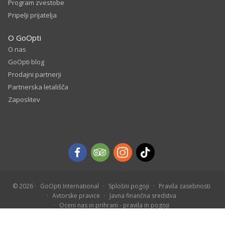
Program zvestobe
Pripelji prijatelja
O GoOpti
O nas
GoOpti blog
Prodajni partnerji
Partnerska letališča
Zaposlitev
© 2026
GoOpti International
Splošni pogoji
Pravila zasebnosti
Avtorske pravice
Javna finančna sredstva
Oceni nas in prihrani - pravila in pogoji
Rezerviraj vnaprej - pravila in pogoji