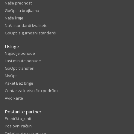
Naše prednosti
GoOpti u brojkama
Naše linije
Naši standardi kvalitete
GoOpti sigurnosni standardi
Usluge
Najbolje ponude
Last minute ponude
GoOpti transferi
MyOpti
Paket Bez brige
Centar za korisničku podršku
Avio karte
Postanite partner
Putnički agenti
Poslovni račun
Oglašavajte se kod nas