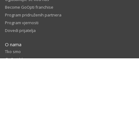
Become GoOpti franchise
Program pridruženih partnera
Program vjernosti
Dovedi prijatelja
O nama
Tko smo
GoOpti blog
Prodajni partneri
Naši partneri u zračnim lukama
Karijere
© 2026
GoOpti International
Odredbe i uvjeti
Politika privatnosti