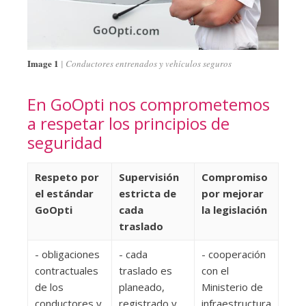
Image 1
Conductores entrenados y vehículos seguros
En GoOpti nos comprometemos
a respetar los principios de
seguridad
Respeto por
Supervisión
Compromiso
el estándar
estricta de
por mejorar
GoOpti
cada
la legislación
traslado
- obligaciones
- cada
- cooperación
contractuales
traslado es
con el
de los
planeado,
Ministerio de
conductores y
registrado y
infraestructura