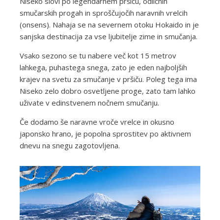
Niseko slovi po legendarnem pršiču, odličnih
smučarskih progah in sproščujočih naravnih vrelcih
(onsens). Nahaja se na severnem otoku Hokaido in je
sanjska destinacija za vse ljubitelje zime in smučanja.
Vsako sezono se tu nabere več kot 15 metrov
lahkega, puhastega snega, zato je eden najboljših
krajev na svetu za smučanje v pršiču. Poleg tega ima
Niseko zelo dobro osvetljene proge, zato tam lahko
uživate v edinstvenem nočnem smučanju.
Če dodamo še naravne vroče vrelce in okusno
japonsko hrano, je popolna sprostitev po aktivnem
dnevu na snegu zagotovljena.