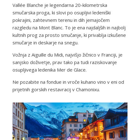
Vallée Blanche je legendarna 20-kilometrska
smučarska proga, ki slovi po osupljivi ledeniški
pokrajini, zahtevnem terenu in dih jemajočem
razgledu na Mont Blanc. To je ena najdaljših in najbolj
kultnih prog za prosto smučanje, ki privablja izkušene
smučarje in deskarje na snegu.
Vožnja z Aiguille du Midi, najvišjo žičnico v Franciji, je
sanjsko doživetje, prav tako pa tudi raziskovanje
osupljivega ledenika Mer de Glace.
Ne pozabite na fondue in vroče kuhano vino v eni od
prijetnih gorskih restavracij v Chamonixu.