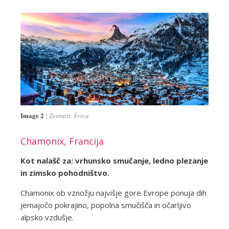
Image 2
Zermatt, Švica
Chamonix, Francija
Kot nalašč za: vrhunsko smučanje, ledno plezanje
in zimsko pohodništvo.
Chamonix ob vznožju najvišje gore Evrope ponuja dih
jemajočo pokrajino, popolna smučišča in očarljivo
alpsko vzdušje.