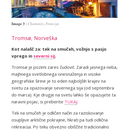
Image 3
Chamonix, Francija
Tromsø, Norveška
Kot nalašč za: tek na smučeh, vožnjo s pasjo
vprego in
severni sij
.
Tromsø je pozimi zares čudovit. Zaradi jasnega neba,
majhnega svetlobnega onesnaženja in visoke
geografske širine je to eden najboljših krajev na
svetu za opazovanje severnega sija (od septembra
do marca). Kje drugje na svetu lahko še opazujete ta
naravni pojav, si preberite
TUKAJ
.
Tek na smučeh je odličen način za raziskovanje
osupljive arktične pokrajine, hkrati pa tudi odlična
rekreacija. Po teku obvezno obiščite tradicionalno