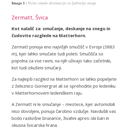
Image 1
Večne zimske destinacije za ljubitelje snega
Zermatt, Švica
Kot nalašč za: smučanje, deskanje na snegu in
čudovite razglede na Matterhorn.
Zermatt ponuja eno najvišjih smučišč v Evropi (3883
m), kjer lahko smučate tudi poleti. Smučišča so
popolna za vse ravni, na njih uživajo tako začetniki,
kot tudi izkušeni smučarji.
Za najlepši razgled na Matterhorn se lahko popeljete
z železnico Gornergrat ali se sprehodite po ledeniku
v Matterhornovem ledeniškem raju.
A Zermatt ni le smučanje – mestece, kjer avtomobili
niso dovoljeni, ponuja čarobno vzdušje. Navdušili vas
bodo razkošne brunarice, živahni apres-ski bari in
okusna švicarska hrana.