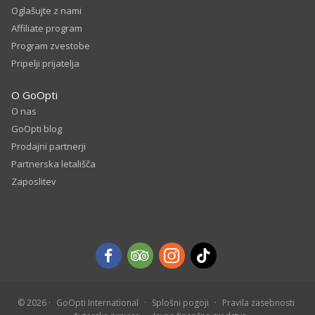
Oglašujte z nami
Affiliate program
Program zvestobe
Pripelji prijatelja
O GoOpti
O nas
GoOpti blog
Prodajni partnerji
Partnerska letališča
Zaposlitev
© 2026
GoOpti International
Splošni pogoji
Pravila zasebnosti