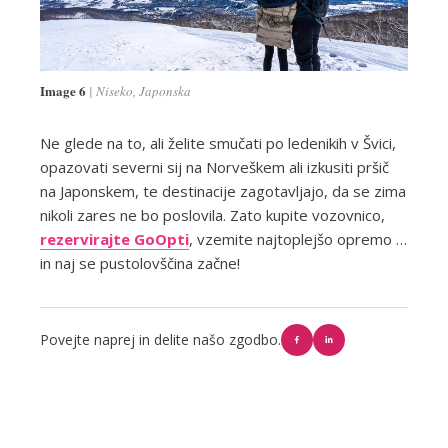
Image 6
Niseko, Japonska
Ne glede na to, ali želite smučati po ledenikih v Švici,
opazovati severni sij na Norveškem ali izkusiti pršič
na Japonskem, te destinacije zagotavljajo, da se zima
nikoli zares ne bo poslovila. Zato kupite vozovnico,
rezervirajte GoOpti
, vzemite najtoplejšo opremo …
in naj se pustolovščina začne!
Povejte naprej in delite našo zgodbo.