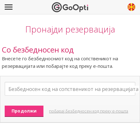
Пронајди резервација
Со безбедносен код
Внесете го безбедносниот код на сопственикот на
резервацијата или побарајте код преку е-пошта.
побарај безбедносен код преку е-пошта