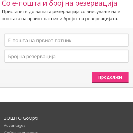
Со е-пошта и број на резервација
Пристапете до вашата резервација со внесување на е-
поштата на првиот патник и бројот на резервацијата.
ЗОШТО GoOpti
Advantages
GoOpti in numbers