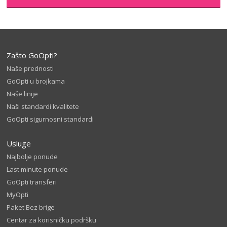
Zašto GoOpti?
Naše prednosti
GoOpti u brojkama
Naše linije
Naši standardi kvalitete
GoOpti sigurnosni standardi
Usluge
Najbolje ponude
Last minute ponude
GoOpti transferi
MyOpti
Paket Bez brige
Centar za korisničku podršku