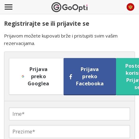
Registrirajte se ili prijavite se
Prijavom možete kupovati brže i pristupiti svim vašim
rezervacijama.
Posto
Prijava
Prijava
koris
preko
preko
Prija
Googlea
Facebooka
s