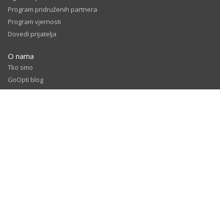
Program pridruženih partnera
Program vjernosti
Dovedi prijatelja
O nama
Tko smo
GoOpti blog
Prodajni partneri
Naši partneri u zračnim lukama
Karijere
© 2026
GoOpti International
Odredbe i uvjeti
Politika privatnosti
Autorsko pravo
Ocijenite nas i ostvarite popust - uvjeti i odredbe
Rezervirajte unaprijed - uvijeti i odredbe