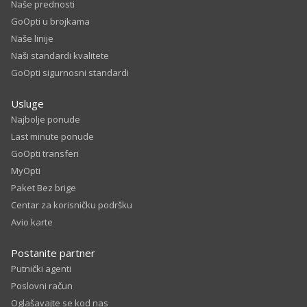
Naše prednosti
GoOpti u brojkama
Naše linije
Naši standardi kvalitete
GoOpti sigurnosni standardi
Usluge
Najbolje ponude
Last minute ponude
GoOpti transferi
MyOpti
Paket Bez brige
Centar za korisničku podršku
Avio karte
Postanite partner
Putnički agenti
Poslovni račun
Oglašavajte se kod nas