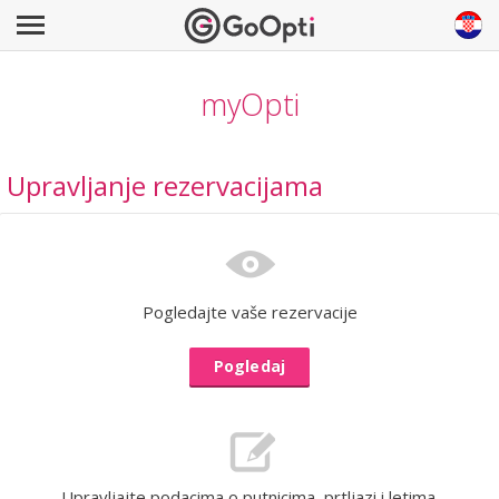
myOpti
Upravljanje rezervacijama
Pogledajte vaše rezervacije
Pogledaj
Upravljajte podacima o putnicima, prtljazi i letima.