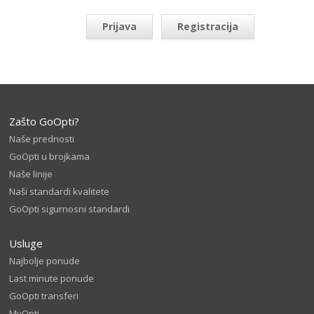
Prijava
Registracija
Zašto GoOpti?
Naše prednosti
GoOpti u brojkama
Naše linije
Naši standardi kvalitete
GoOpti sigurnosni standardi
Usluge
Najbolje ponude
Last minute ponude
GoOpti transferi
MyOpti