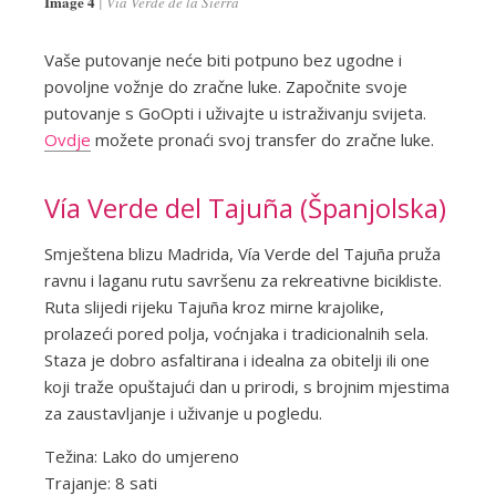
Image 4
Vía Verde de la Sierra
Vaše putovanje neće biti potpuno bez ugodne i
povoljne vožnje do zračne luke. Započnite svoje
putovanje s GoOpti i uživajte u istraživanju svijeta.
Ovdje
možete pronaći svoj transfer do zračne luke.
Vía Verde del Tajuña (Španjolska)
Smještena blizu Madrida, Vía Verde del Tajuña pruža
ravnu i laganu rutu savršenu za rekreativne bicikliste.
Ruta slijedi rijeku Tajuña kroz mirne krajolike,
prolazeći pored polja, voćnjaka i tradicionalnih sela.
Staza je dobro asfaltirana i idealna za obitelji ili one
koji traže opuštajući dan u prirodi, s brojnim mjestima
za zaustavljanje i uživanje u pogledu.
Težina: Lako do umjereno
Trajanje: 8 sati