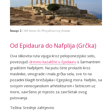
Image 2
Od Atene do Posejdonovog hrama
Od Epidaura do Nafplija (Grčka)
Ova slikovita ruta vijuga kroz peloponezijsko selo,
povezujući
drevno kazalište u Epidauru
s šarmantnim
gradićem Nafplijem. Na putu ćete prolaziti kroz
maslinike, vinograde i mala grčka sela, sve to na
pozadini blagih brežuljaka i Egejskog mora. Nafplio, sa
svojom venecijanskom arhitekturom i šetnicom uz
more, savršeno je mjesto za završetak ovog
putovanja.
Težina: Srednje zahtjevno