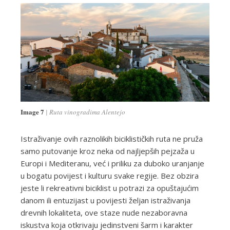
Image 7
Ruta vinogradima Alentejo
Istraživanje ovih raznolikih biciklističkih ruta ne pruža
samo putovanje kroz neka od najljepših pejzaža u
Europi i Mediteranu, već i priliku za duboko uranjanje
u bogatu povijest i kulturu svake regije. Bez obzira
jeste li rekreativni biciklist u potrazi za opuštajućim
danom ili entuzijast u povijesti željan istraživanja
drevnih lokaliteta, ove staze nude nezaboravna
iskustva koja otkrivaju jedinstveni šarm i karakter