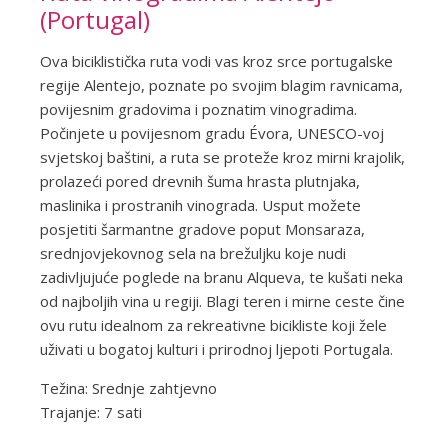
(Portugal)
Ova biciklistička ruta vodi vas kroz srce portugalske
regije Alentejo, poznate po svojim blagim ravnicama,
povijesnim gradovima i poznatim vinogradima.
Počinjete u povijesnom gradu Évora, UNESCO-voj
svjetskoj baštini, a ruta se proteže kroz mirni krajolik,
prolazeći pored drevnih šuma hrasta plutnjaka,
maslinika i prostranih vinograda. Usput možete
posjetiti šarmantne gradove poput Monsaraza,
srednjovjekovnog sela na brežuljku koje nudi
zadivljujuće poglede na branu Alqueva, te kušati neka
od najboljih vina u regiji. Blagi teren i mirne ceste čine
ovu rutu idealnom za rekreativne bicikliste koji žele
uživati u bogatoj kulturi i prirodnoj ljepoti Portugala.
Težina: Srednje zahtjevno
Trajanje: 7 sati