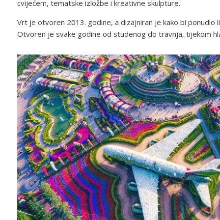
cvijećem, tematske izložbe i kreativne skulpture.
Vrt je otvoren 2013. godine, a dizajniran je kako bi ponudio lij
Otvoren je svake godine od studenog do travnja, tijekom hla