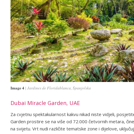
Image 4
Jardines de Floridablanca, Španjolska
Dubai Miracle Garden, UAE
Za cvjetnu spektakularnost kakvu nikad niste vidjeli, posjeti
Garden prostire se na više od 72.000 četvornih metara, čine
na svijetu. Vrt nudi različite tematske zone i dijelove, uključ