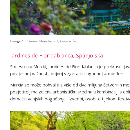
Image 3
Claude Monetov vrt, Francuska
Jardines de Floridablanca, Španjolska
Smješten u Murciji, Jardines de Floridablanca je prekrasni ja
povijesnoj važnosti, bujnoj vegetaciji i ugodnoj atmosferi.
Murcia se može pohvaliti s više od dva milijuna četvornih me
posjetiteljima zelenu urbanističku sredinu u kombinaciji s o
domaćin vanjskih događanja i izvedbi, osobito tijekom festiva