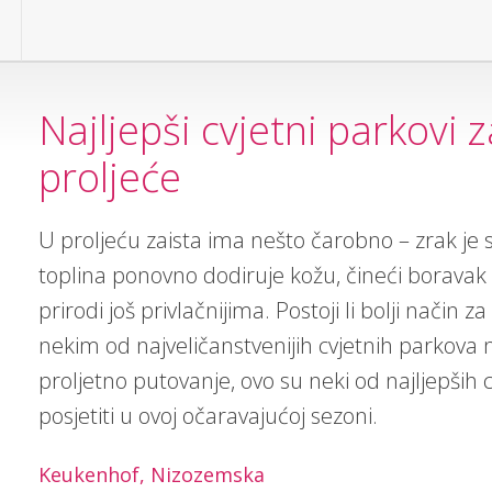
Najljepši cvjetni parkovi 
proljeće
U proljeću zaista ima nešto čarobno – zrak je s
toplina ponovno dodiruje kožu, čineći boravak
prirodi još privlačnijima. Postoji li bolji način z
nekim od najveličanstvenijih cvjetnih parkova n
proljetno putovanje, ovo su neki od najljepših c
posjetiti u ovoj očaravajućoj sezoni.
Keukenhof, Nizozemska