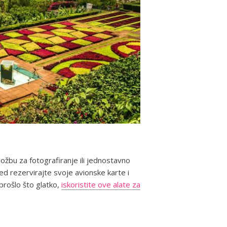
zložbu za fotografiranje ili jednostavno
ed rezervirajte svoje avionske karte i
prošlo što glatko,
iskoristite ove alate za