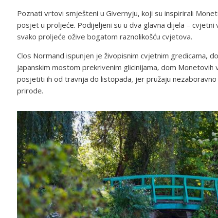
Poznati vrtovi smješteni u Givernyju, koji su inspirirali Mon
posjet u proljeće. Podijeljeni su u dva glavna dijela – cvjetni
svako proljeće ožive bogatom raznolikošću cvjetova.
Clos Normand ispunjen je živopisnim cvjetnim gredicama, dok
japanskim mostom prekrivenim glicinijama, dom Monetovih volj
posjetiti ih od travnja do listopada, jer pružaju nezaboravno 
prirode.