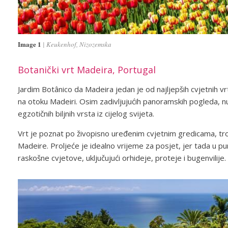
Image 1
Keukenhof, Nizozemska
Botanički vrt Madeira, Portugal
Jardim Botânico da Madeira jedan je od najljepših cvjetnih v
na otoku Madeiri. Osim zadivljujućih panoramskih pogleda, n
egzotičnih biljnih vrsta iz cijelog svijeta.
Vrt je poznat po živopisno uređenim cvjetnim gredicama, trop
Madeire. Proljeće je idealno vrijeme za posjet, jer tada u 
raskošne cvjetove, uključujući orhideje, proteje i bugenvilije.