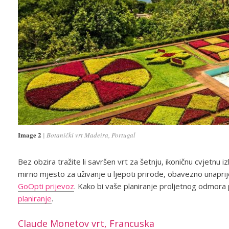
Image 2
Botanički vrt Madeira, Portugal
Bez obzira tražite li savršen vrt za šetnju, ikoničnu cvjetnu i
mirno mjesto za uživanje u ljepoti prirode, obavezno unaprij
GoOpti prijevoz
. Kako bi vaše planiranje proljetnog odmora 
planiranje
.
Claude Monetov vrt, Francuska