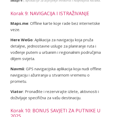
Image 6
Aplikacije za dijeljenje troškova i raspodjelu računa.
Korak 9: NAVIGACIJA I ISTRAŽIVANJE
Maps.me
: Offline karte koje rade bez internetske
veze.
Here WeGo
: Aplikacija za navigaciju koja pruža
detaljne, jednostavne usluge za planiranje ruta i
vođenje putem u urbanim i regionalnim područjima
diljem svijeta.
Navmii
: GPS navigacijska aplikacija koja nudi offline
navigaciju i ažuriranja u stvarnom vremenu o
prometu.
Viator
: Pronađite i rezervirajte izlete, aktivnosti i
doživljaje specifična za vašu destinaciju.
Korak 10: BONUS SAVJETI ZA PUTNIKE U
2025.