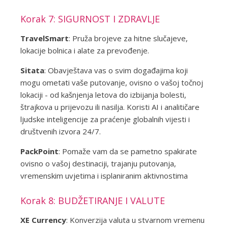
Korak 7: SIGURNOST I ZDRAVLJE
TravelSmart
: Pruža brojeve za hitne slučajeve,
lokacije bolnica i alate za prevođenje.
Sitata
: Obavještava vas o svim događajima koji
mogu ometati vaše putovanje, ovisno o vašoj točnoj
lokaciji - od kašnjenja letova do izbijanja bolesti,
štrajkova u prijevozu ili nasilja. Koristi AI i analitičare
ljudske inteligencije za praćenje globalnih vijesti i
društvenih izvora 24/7.
PackPoint
: Pomaže vam da se pametno spakirate
ovisno o vašoj destinaciji, trajanju putovanja,
vremenskim uvjetima i isplaniranim aktivnostima
Korak 8: BUDŽETIRANJE I VALUTE
XE Currency
: Konverzija valuta u stvarnom vremenu