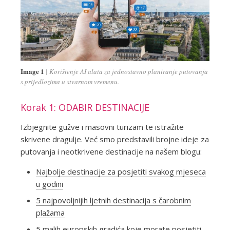
Image 1
Korištenje AI alata za jednostavno planiranje putovanja
s prijedlozima u stvarnom vremenu.
Korak 1: ODABIR DESTINACIJE
Izbjegnite gužve i masovni turizam te istražite
skrivene dragulje. Već smo predstavili brojne ideje za
putovanja i neotkrivene destinacije na našem blogu:
Najbolje destinacije za posjetiti svakog mjeseca
u godini
5 najpovoljnijih ljetnih destinacija s čarobnim
plažama
5 malih europskih gradića koje morate posjetiti