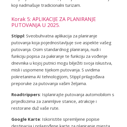
koji nadmašuje tradicionalni turizam.
Korak 5: APLIKACIJE ZA PLANIRANJE
PUTOVANJA U 2025.
Stippl
: Sveobuhvatna aplikacija za planiranje
putovanja koja pojednostavljuje sve aspekte vašeg
putovanja. Osim standardnog planiranja, nudi i
funkciju popisa za pakiranje te funkciju za vođenje
dnevnika u kojoj putnici mogu bilježiti svoja iskustva,
misli i uspomene tijekom putovanja. S uvidima
pokretanima AI tehnologijom, Stippl prilagođava
preporuke za putovanja vašim željama.
Roadtrippers
: Isplanirajte putovanja automobilom s
prijedlozima za zanimljive stanice, atrakcije i
restorane duž vaše rute.
Google Karte
: Iskoristite spremljene popise
destinacija i prilagođene karte za planiranje mjesta