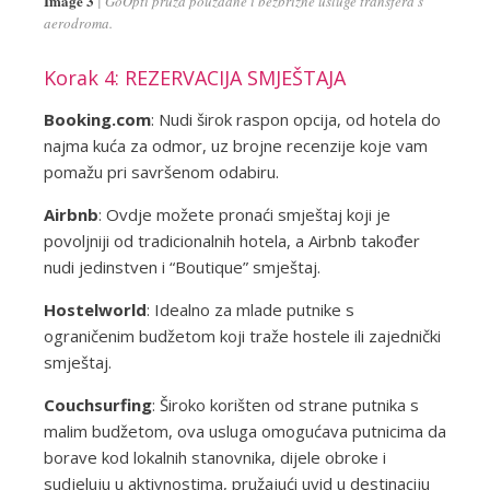
Image 3
GoOpti pruža pouzdane i bezbrižne usluge transfera s
aerodroma.
Korak 4: REZERVACIJA SMJEŠTAJA
Booking.com
: Nudi širok raspon opcija, od hotela do
najma kuća za odmor, uz brojne recenzije koje vam
pomažu pri savršenom odabiru.
Airbnb
: Ovdje možete pronaći smještaj koji je
povoljniji od tradicionalnih hotela, a Airbnb također
nudi jedinstven i “Boutique” smještaj.
Hostelworld
: Idealno za mlade putnike s
ograničenim budžetom koji traže hostele ili zajednički
smještaj.
Couchsurfing
: Široko korišten od strane putnika s
malim budžetom, ova usluga omogućava putnicima da
borave kod lokalnih stanovnika, dijele obroke i
sudjeluju u aktivnostima, pružajući uvid u destinaciju