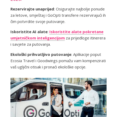
Rezervirajte unaprijed
: Osigurajte najbolje ponude
za letove, smještaj i GoOpti transfere rezervirajući ih
čim potvrdite svoje putovanje.
Iskoristite AI alate
:
Iskoristite alate pokretane
umjetničkom inteligencijom
za prijedloge itinerera
i savjete za putovanja.
Ekološki prihvatljivo putovanj
e
: Aplikacije poput
Ecosia Travel i Goodwings pomažu vam kompenzirati
vaš ugljični otisak i pronaći ekološke opcije.