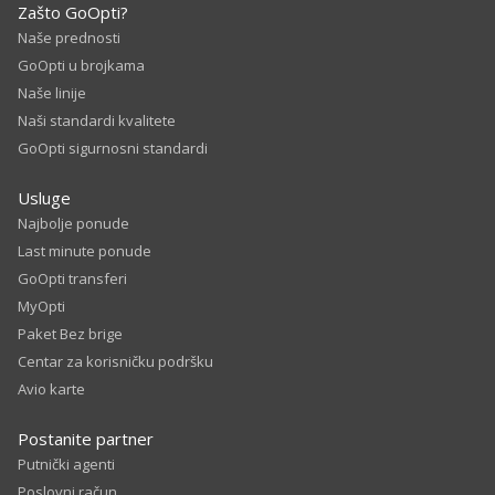
Zašto GoOpti?
Naše prednosti
GoOpti u brojkama
Naše linije
Naši standardi kvalitete
GoOpti sigurnosni standardi
Usluge
Najbolje ponude
Last minute ponude
GoOpti transferi
MyOpti
Paket Bez brige
Centar za korisničku podršku
Avio karte
Postanite partner
Putnički agenti
Poslovni račun