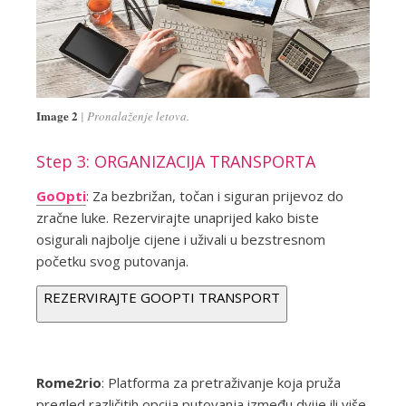
Image 2
Pronalaženje letova.
Step 3: ORGANIZACIJA TRANSPORTA
GoOpti
: Za bezbrižan, točan i siguran prijevoz do
zračne luke. Rezervirajte unaprijed kako biste
osigurali najbolje cijene i uživali u bezstresnom
početku svog putovanja.
REZERVIRAJTE GOOPTI TRANSPORT
Rome2rio
: Platforma za pretraživanje koja pruža
pregled različitih opcija putovanja između dvije ili više